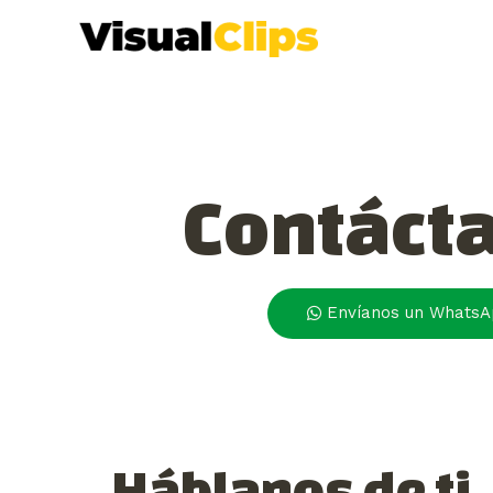
Contáct
Envíanos un Whats
Háblanos de ti