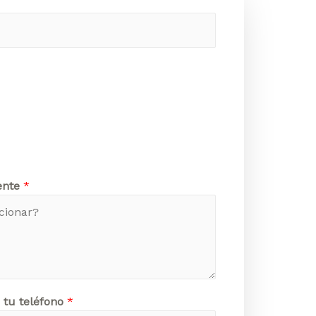
ente
*
 tu teléfono
*